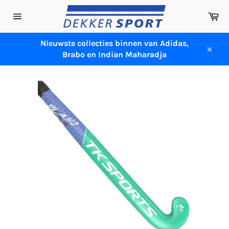
Meteen
Wi
naar
Sitenavigatie
de
content
Nieuwste collecties binnen van Adidas,
Brabo en Indian Maharadja
Sluit