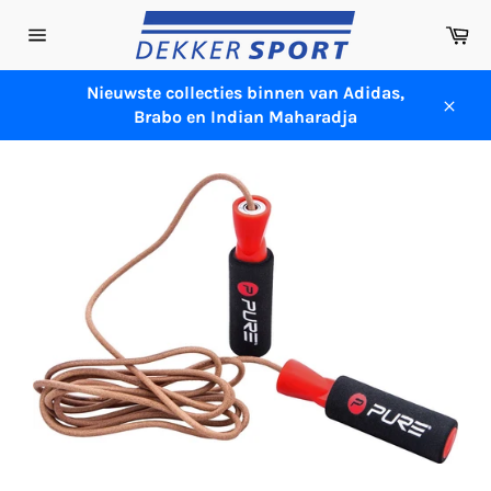
Meteen
Wi
naar
Sitenavigatie
de
content
Nieuwste collecties binnen van Adidas,
Brabo en Indian Maharadja
Sluit