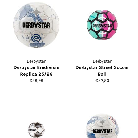
Derbystar
Derbystar
Derbystar Eredivisie
Derbystar Street Soccer
Replica 25/26
Ball
Normale
Normale
€29,99
€22,50
prijs
prijs