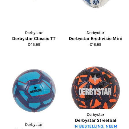
Derbystar
Derbystar
Derbystar Classic TT
Derbystar Eredivisie Mini
Normale
Normale
€45,99
€16,99
prijs
prijs
Derbystar
Derbystar Streetbal
Derbystar
IN BESTELLING. NEEM