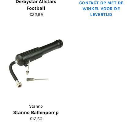
Derbystar Allstars
CONTACT OP MET DE
Football
WINKEL VOOR DE
Normale
€22,99
LEVERTIJD
prijs
Stanno
Stanno Ballenpomp
Normale
€12,50
prijs