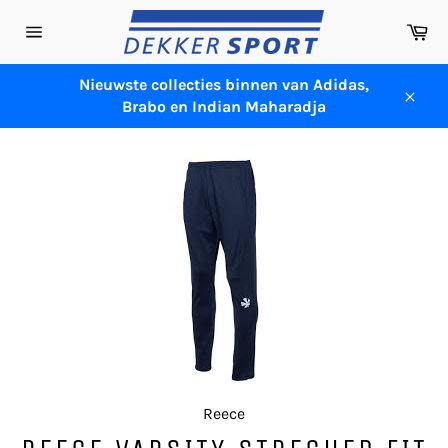
Meteen
Wi
naar
Sitenavigatie
de
content
Nieuwste collecties binnen van Adidas,
Brabo en Indian Maharadja
Sluit
Reece