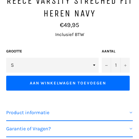
REECE VARSITY STRECHED FIT
HEREN NAVY
Normale
€49,95
prijs
Inclusief BTW
GROOTTE
AANTAL
−
+
AAN WINKELWAGEN TOEVOEGEN
Product informatie
Garantie of Vragen?