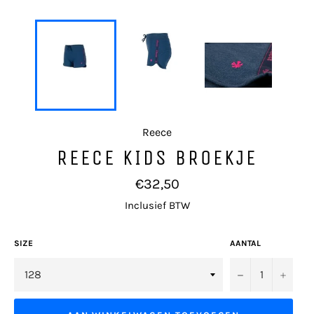
Reece
REECE KIDS BROEKJE
Normale
€32,50
prijs
Inclusief BTW
SIZE
AANTAL
−
+