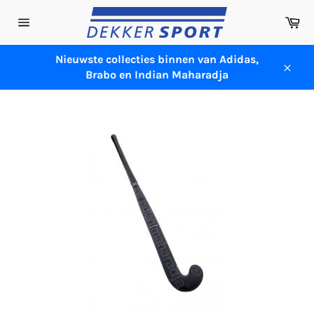
Meteen
Wi
naar
Sitenavigatie
de
content
Nieuwste collecties binnen van Adidas,
Brabo en Indian Maharadja
Sluit