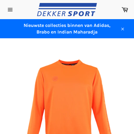
Meteen
Wi
naar
Sitenavigatie
de
content
Nieuwste collecties binnen van Adidas,
Brabo en Indian Maharadja
Sluit