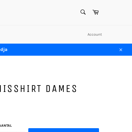
ZOEKEN
Winkelwagen
Zoeken
Account
adja
Sluit
NISSHIRT DAMES
AANTAL