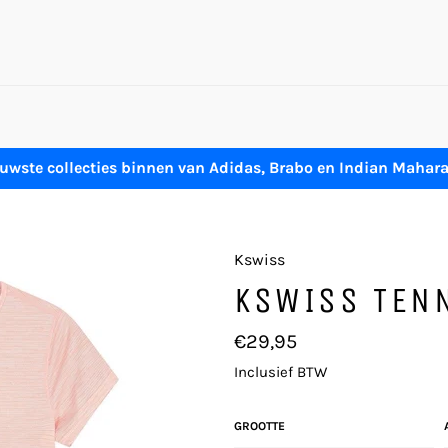
uwste collecties binnen van Adidas, Brabo en Indian Mahar
Kswiss
KSWISS TEN
Normale
€29,95
prijs
Inclusief BTW
GROOTTE