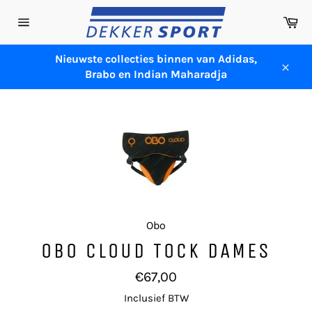
Meteen
Wi
naar
Sitenavigatie
de
content
Nieuwste collecties binnen van Adidas,
Brabo en Indian Maharadja
Sluit
Obo
OBO CLOUD TOCK DAMES
Normale
€67,00
prijs
Inclusief BTW