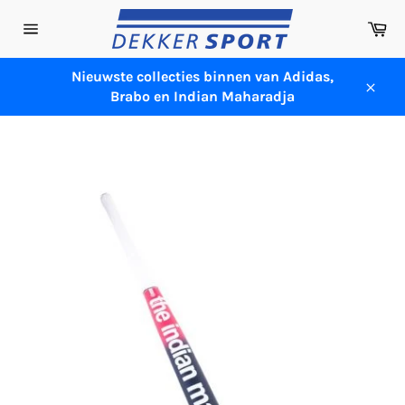
Meteen
Wi
naar
Sitenavigatie
de
content
Nieuwste collecties binnen van Adidas,
Brabo en Indian Maharadja
Sluit