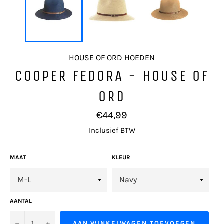
HOUSE OF ORD HOEDEN
COOPER FEDORA - HOUSE OF
ORD
Normale
€44,99
prijs
Inclusief BTW
MAAT
KLEUR
AANTAL
−
+
AAN WINKELWAGEN TOEVOEGEN