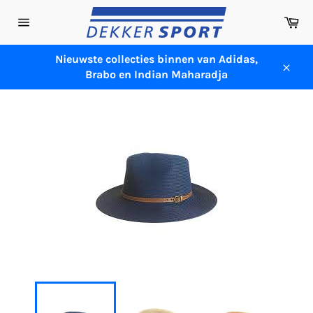
Meteen
Wi
naar
Sitenavigatie
de
content
Nieuwste collecties binnen van Adidas,
Brabo en Indian Maharadja
Sluit