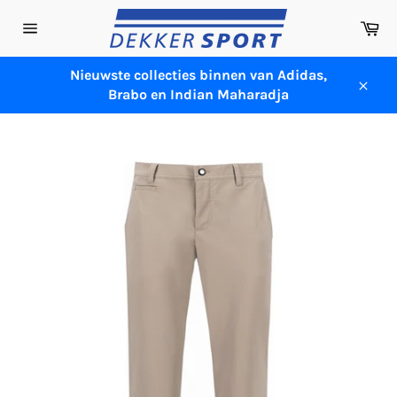
Meteen
Wi
naar
Sitenavigatie
de
content
Nieuwste collecties binnen van Adidas,
Brabo en Indian Maharadja
Sluit