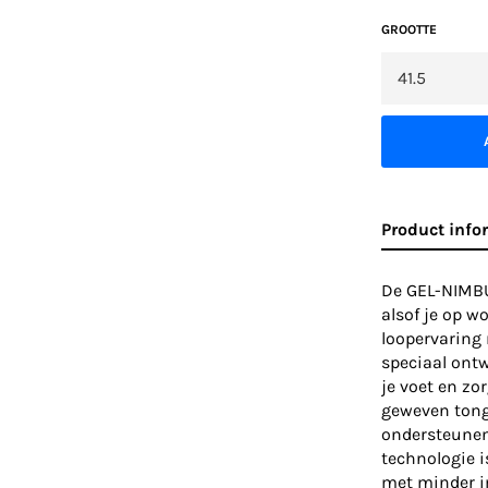
GROOTTE
Product info
De GEL-NIMBU
alsof je op w
loopervaring 
speciaal ont
je voet en zo
geweven tong 
ondersteunen
technologie i
met minder i