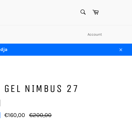
ZOEKEN
Winkelwagen
Zoeken
Account
adja
Sluit
 GEL NIMBUS 27
N
Normale
€160,00
€200,00
prijs