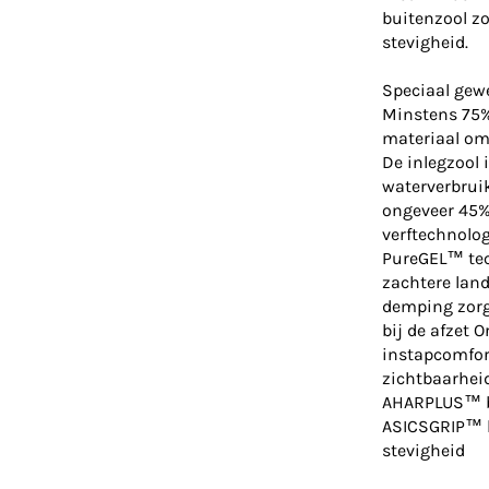
buitenzool zo
stevigheid.
Speciaal gew
Minstens 75%
materiaal om
De inlegzool 
waterverbrui
ongeveer 45%
verftechnolog
PureGEL™ tec
zachtere lan
demping zorg
bij de afzet 
instapcomfor
zichtbaarheid
AHARPLUS™ bu
ASICSGRIP™ b
stevigheid