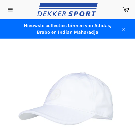
Meteen
Wi
naar
Sitenavigatie
de
content
Nieuwste collecties binnen van Adidas,
Brabo en Indian Maharadja
Sluit